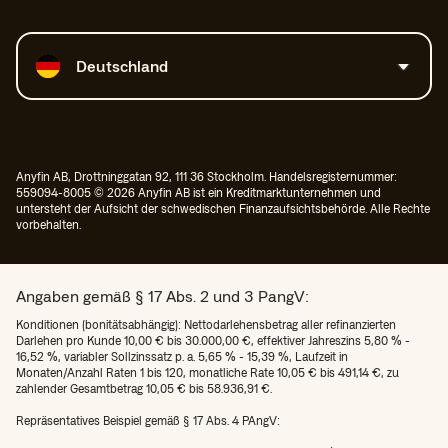
Land auswählen
Deutschland
Anyfin AB, Drottninggatan 92, 111 36 Stockholm. Handelsregisternummer:
559094-8005 © 2026 Anyfin AB ist ein Kreditmarktunternehmen und
untersteht der Aufsicht der schwedischen Finanzaufsichtsbehörde. Alle Rechte
vorbehalten.
Angaben gemäß § 17 Abs. 2 und 3 PangV:
Konditionen (bonitätsabhängig): Nettodarlehensbetrag aller refinanzierten
Darlehen pro Kunde 10,00 € bis 30.000,00 €, effektiver Jahreszins 5,80 % -
16,52 %, variabler Sollzinssatz p. a. 5,65 % - 15,39 %, Laufzeit in
Monaten/Anzahl Raten 1 bis 120, monatliche Rate 10,05 € bis 491,14 €, zu
zahlender Gesamtbetrag 10,05 € bis 58.936,91 €.
Repräsentatives Beispiel gemäß § 17 Abs. 4 PAngV: