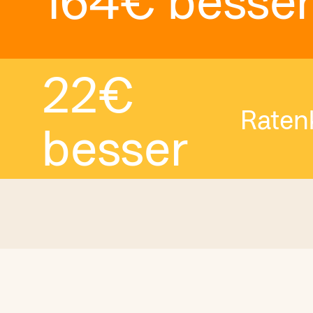
22
€
Raten
besser