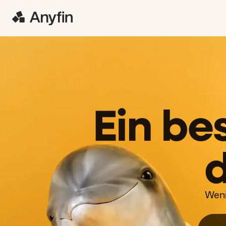
Ein be
d
Weni