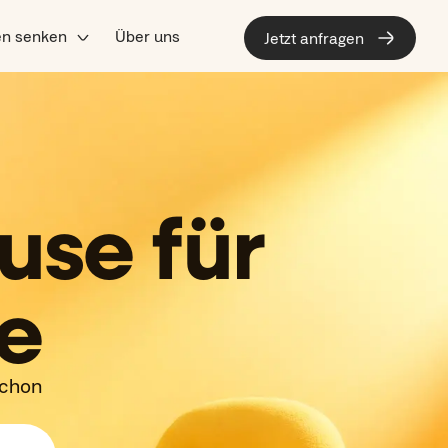
en senken
Über uns
Jetzt anfragen
use für
te
schon