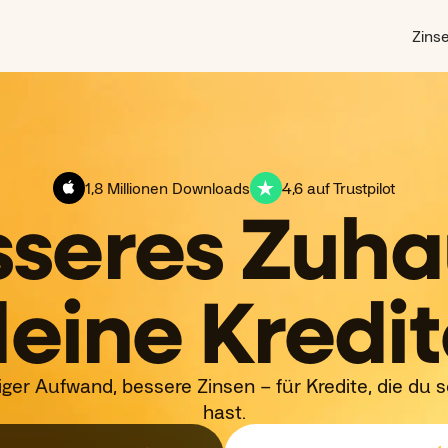
Zins
1,8 Millionen Downloads
4,6 auf Trustpilot
sseres Zuha
eine Kredi
ger Aufwand, bessere Zinsen – für Kredite, die du 
hast.