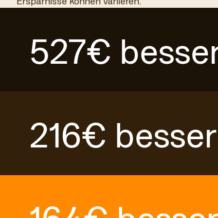
Ersparnisse können variieren.
527
€
besse
216
€
besser
164
€
besse