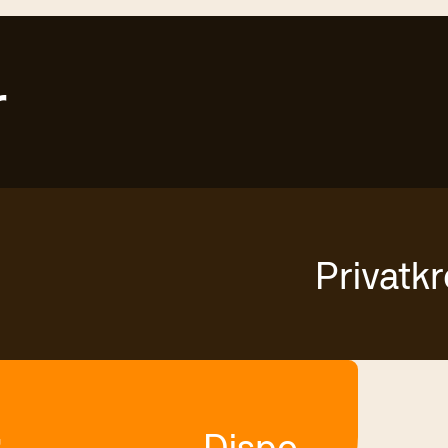
r
Privatkr
r
Dispo