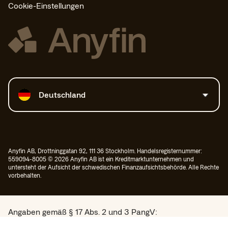
Cookie-Einstellungen
Land auswählen
Deutschland
Anyfin AB, Drottninggatan 92, 111 36 Stockholm. Handelsregisternummer:
559094-8005 © 2026 Anyfin AB ist ein Kreditmarktunternehmen und
untersteht der Aufsicht der schwedischen Finanzaufsichtsbehörde. Alle Rechte
vorbehalten.
Angaben gemäß § 17 Abs. 2 und 3 PangV:
Konditionen (bonitätsabhängig): Nettodarlehensbetrag aller refinanzierten