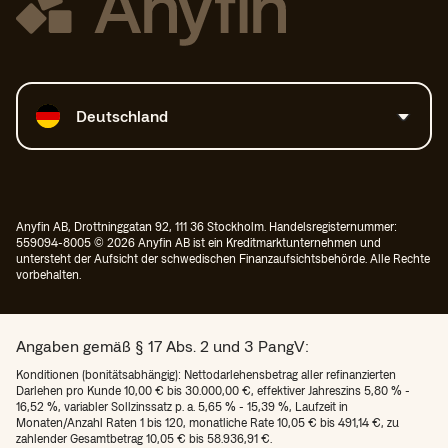
Land auswählen
Deutschland
Anyfin AB, Drottninggatan 92, 111 36 Stockholm. Handelsregisternummer:
559094-8005 © 2026 Anyfin AB ist ein Kreditmarktunternehmen und
untersteht der Aufsicht der schwedischen Finanzaufsichtsbehörde. Alle Rechte
vorbehalten.
Angaben gemäß § 17 Abs. 2 und 3 PangV:
Konditionen (bonitätsabhängig): Nettodarlehensbetrag aller refinanzierten
Darlehen pro Kunde 10,00 € bis 30.000,00 €, effektiver Jahreszins 5,80 % -
16,52 %, variabler Sollzinssatz p. a. 5,65 % - 15,39 %, Laufzeit in
Monaten/Anzahl Raten 1 bis 120, monatliche Rate 10,05 € bis 491,14 €, zu
zahlender Gesamtbetrag 10,05 € bis 58.936,91 €.