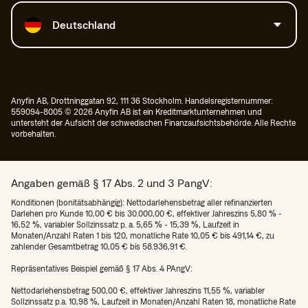
Land auswählen
Deutschland
Anyfin AB, Drottninggatan 92, 111 36 Stockholm. Handelsregisternummer:
559094-8005 © 2026 Anyfin AB ist ein Kreditmarktunternehmen und
untersteht der Aufsicht der schwedischen Finanzaufsichtsbehörde. Alle Rechte
vorbehalten.
Angaben gemäß § 17 Abs. 2 und 3 PangV:
Konditionen (bonitätsabhängig): Nettodarlehensbetrag aller refinanzierten
Darlehen pro Kunde 10,00 € bis 30.000,00 €, effektiver Jahreszins 5,80 % -
16,52 %, variabler Sollzinssatz p. a. 5,65 % - 15,39 %, Laufzeit in
Monaten/Anzahl Raten 1 bis 120, monatliche Rate 10,05 € bis 491,14 €, zu
zahlender Gesamtbetrag 10,05 € bis 58.936,91 €.
Repräsentatives Beispiel gemäß § 17 Abs. 4 PAngV:
Nettodarlehensbetrag 500,00 €, effektiver Jahreszins 11,55 %, variabler
Sollzinssatz p.a. 10,98 %, Laufzeit in Monaten/Anzahl Raten 18, monatliche Rate