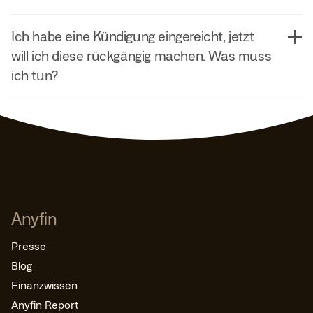
Kündigung ist erst dann wirksam, wenn du ein
Ja, solange sie von einem der unterstützten Anbieter
Bestätigungsschreiben des Kreditkartenausstellers
Ich habe eine Kündigung eingereicht, jetzt
und nicht belastet ist, kannst du sie über Anyfin
bekommen hast.
will ich diese rückgängig machen. Was muss
kündigen.
ich tun?
Wende dich bitte an den Kundenservice deines
Kreditkartenanbieters, wenn du die Kündigung
rückgängig machen möchtest.
Anyfin
Presse
Blog
Finanzwissen
Anyfin Report