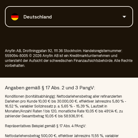
Land auswählen
Deutschland
Anyfin AB, Drottninggatan 92, 111 36 Stockholm. Handelsregisternummer:
559094-8005 © 2026 Anyfin AB ist ein Kreditmarktunternehmen und
untersteht der Aufsicht der schwedischen Finanzaufsichtsbehörde. Alle Rechte
vorbehalten.
Angaben gemäß § 17 Abs. 2 und 3 PangV:
Konditionen (bonitätsabhängig): Nettodarlehensbetrag aller refinanzierten
Darlehen pro Kunde 10,00 € bis 30.000,00 €, effektiver Jahreszins 5,80 % -
16,52 %, variabler Sollzinssatz p. a. 5,65 % - 15,39 %, Laufzeit in
Monaten/Anzahl Raten 1 bis 120, monatliche Rate 10,05 € bis 491,14 €, zu
zahlender Gesamtbetrag 10,05 € bis 58.936,91 €.
Repräsentatives Beispiel gemäß § 17 Abs. 4 PAngV:
Nettodarlehensbetrag 500,00 €, effektiver Jahreszins 11,55 %, variabler