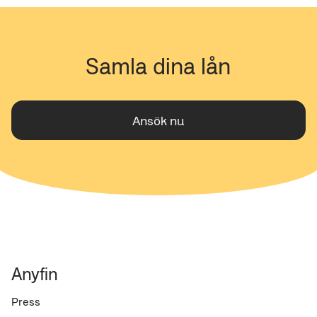
skickar in tar vi endast en (1) kreditupplysning hos
Upplysningscentralen (UC) som är giltig hos oss i 30
dagar. Är du eller blir kund till oss är giltighetstiden 60
dagar. Läs mer på www.uc.se
Samla dina lån
Ansök nu
Anyfin
Press