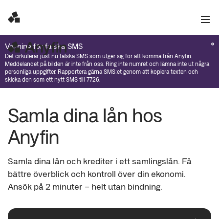
Varning för falska SMS
Det cirkulerar just nu falska SMS som utger sig för att komma från Anyfin.
Meddelandet på bilden är inte från oss. Ring inte numret och lämna inte ut några
personliga uppgifter. Rapportera gärna SMS:et genom att kopiera texten och
skicka den som ett nytt SMS till 7726.
Samla dina lån hos 
Anyfin
Samla dina lån och krediter i ett samlingslån. Få 
bättre överblick och kontroll över din ekonomi. 
Ansök på 2 minuter – helt utan bindning.