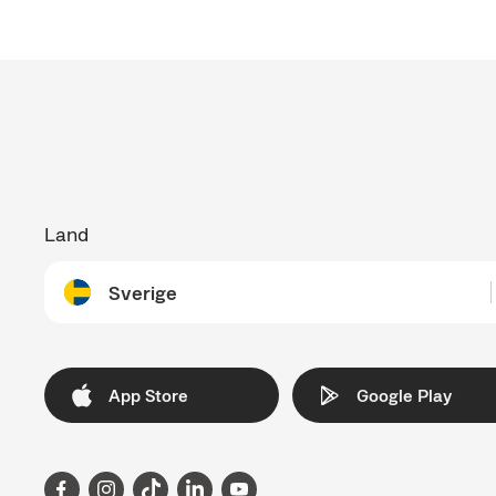
Anyfin är ett kreditmarknadsbolag som står 
Land
Välj land
Sverige
App Store
Google Play