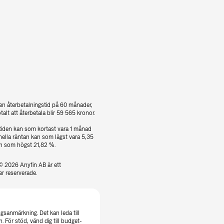
d en återbetalningstid på 60 månader,
alt att återbetala blir 59 565 kronor.
tiden kan som kortast vara 1 månad
lla räntan kan som lägst vara 5,35
ch som högst 21,82 %.
© 2026 Anyfin AB är ett
er reserverade.
ngsanmärkning. Det kan leda till
 För stöd, vänd dig till budget-