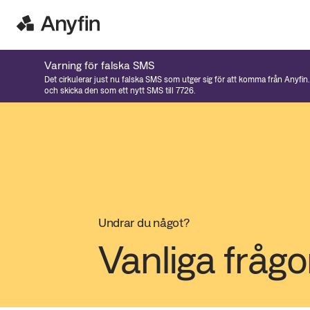
Varning för falska SMS
Det cirkulerar just nu falska SMS som utger sig för att komma från Anyfin
och skicka den som ett nytt SMS till 7726.
Undrar du något?
Vanliga frågo