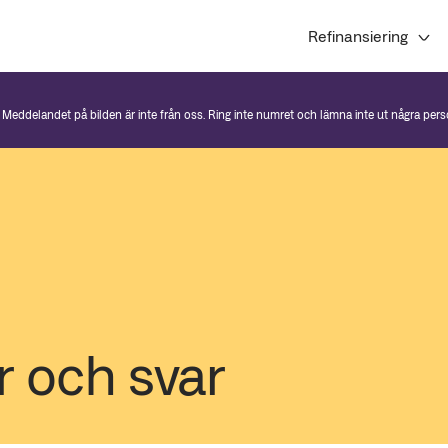
Refinansiering
. Meddelandet på bilden är inte från oss. Ring inte numret och lämna inte ut några per
r och svar