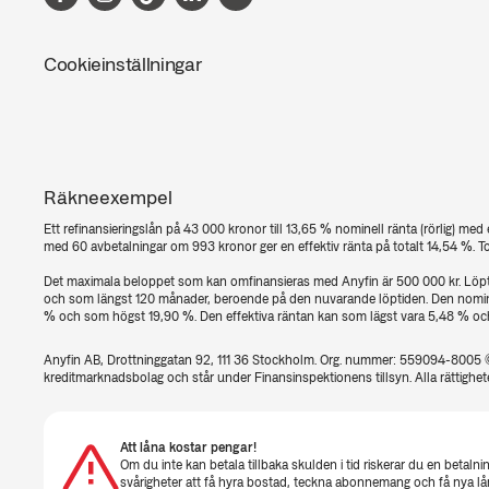
Cookieinställningar
Räkneexempel
Ett refinansieringslån på 43 000 kronor till 13,65 % nominell ränta (rörlig) me
med 60 avbetalningar om 993 kronor ger en effektiv ränta på totalt 14,54 %. Tot
Det maximala beloppet som kan omfinansieras med Anyfin är 500 000 kr. Löp
och som längst 120 månader, beroende på den nuvarande löptiden. Den nomine
% och som högst 19,90 %. Den effektiva räntan kan som lägst vara 5,48 % o
Anyfin AB, Drottninggatan 92, 111 36 Stockholm. Org. nummer: 559094-8005 
kreditmarknadsbolag och står under Finans­inspektionens tillsyn. Alla rättighet
Att låna kostar pengar!
Om du inte kan betala tillbaka skulden i tid riskerar du en betalni
svårigheter att få hyra bostad, teckna abonnemang och få nya lån.