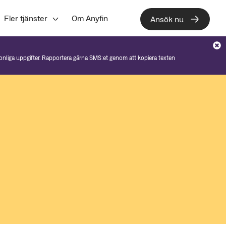
Fler tjänster
Om Anyfin
Ansök nu
sonliga uppgifter. Rapportera gärna SMS:et genom att kopiera texten