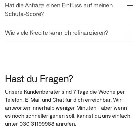
wie Anyfin deine Daten erhebt und verwendet. Du
Hat die Anfrage einen Einfluss auf meinen
halten. So können wir dir ein personalisiertes
unverbindlich und hat keinen negativen Einfluss auf
kannst uns jederzeit zu Fragen zum Thema
Schufa-Score?
Angebot machen und oftmals deinen jetzigen
deinen Bonitätsscore.
Datenschutz kontaktieren, indem du eine E-Mail an
Zinssatz senken.
datenschutz@anyfin.de
sendest.
Nein, eine Anfrage hat keinen Einfluss auf deinen
Wie viele Kredite kann ich refinanzieren?
Bonitätsscore.
Wir refinanzieren bis zu 20.000 Euro pro Kunde, egal
wie viele einzelne Kredite das sind. Dein
Kreditrahmen hängt aber auch von deiner Bonität
ab.
Hast du Fragen?
Unsere Kundenberater sind 7 Tage die Woche per 
Telefon, E-Mail und Chat für dich erreichbar. Wir 
antworten innerhalb weniger Minuten - aber wenn 
es noch schneller gehen soll, kannst du uns einfach 
unter 030 31199988 anrufen.