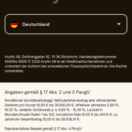
Land auswählen
Deutschland
Anyfin AB, Drottninggatan 92, 111 36 Stockholm. Handelsregisternummer:
559094-8005 © 2026 Anyfin AB ist ein Kreditmarktunternehmen und
untersteht der Aufsicht der schwedischen Finanzaufsichtsbehörde. Alle Rechte
vorbehalten.
Angaben gemäß § 17 Abs. 2 und 3 PangV:
Konditionen (bonitätsabhängig): Nettodarlehensbetrag aller refinanzierten
Darlehen pro Kunde 10,00 € bis 30.000,00 €, effektiver Jahreszins 5,80 % -
16,52 %, variabler Sollzinssatz p. a. 5,65 % - 15,39 %, Laufzeit in
Monaten/Anzahl Raten 1 bis 120, monatliche Rate 10,05 € bis 491,14 €, zu
zahlender Gesamtbetrag 10,05 € bis 58.936,91 €.
Repräsentatives Beispiel gemäß § 17 Abs. 4 PAngV: