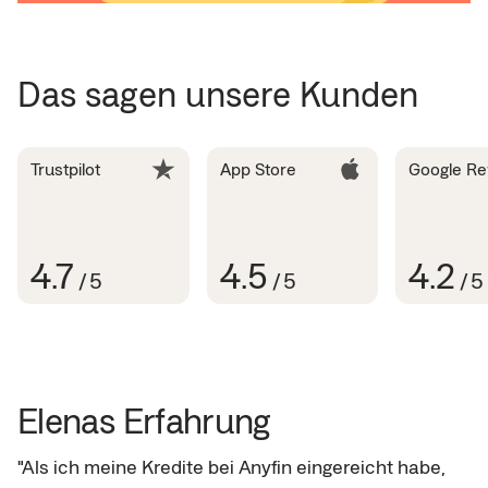
Das sagen unsere Kunden
Trustpilot
App Store
Google Re
4.7
4.5
4.2
/
5
/
5
/
5
Elenas Erfahrung
"Als ich meine Kredite bei Anyfin eingereicht habe, 