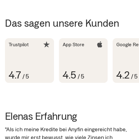
Das sagen unsere Kunden
Trustpilot
App Store
Google Re
4.7
4.5
4.2
/
5
/
5
/
5
Elenas Erfahrung
"Als ich meine Kredite bei Anyfin eingereicht habe, 
wurde mir erst bewusst, wie viele Zinsen ich 