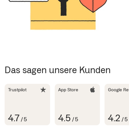
Das sagen unsere Kunden
Trustpilot
App Store
Google Re
4.7
4.5
4.2
/
5
/
5
/
5