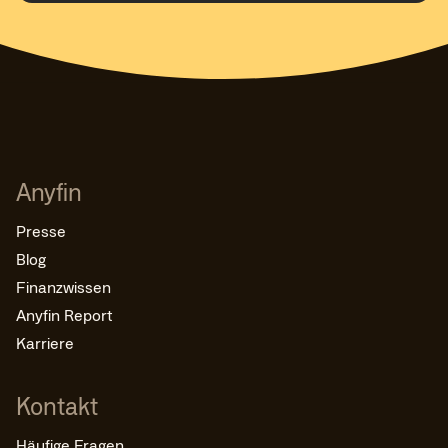
refinanziert hast, muss die erste Rechnung dafür
pünktlich bezahlt worden sein, bevor du eine
Ratenpause einlegen kannst.
Du kannst die Ratenpause selbst in der App
aktivieren oder dich an unseren Kundenservice
wenden, der dir gerne weiterhilft.
Anyfin
Presse
Blog
Finanzwissen
Anyfin Report
Karriere
Kontakt
Häufige Fragen