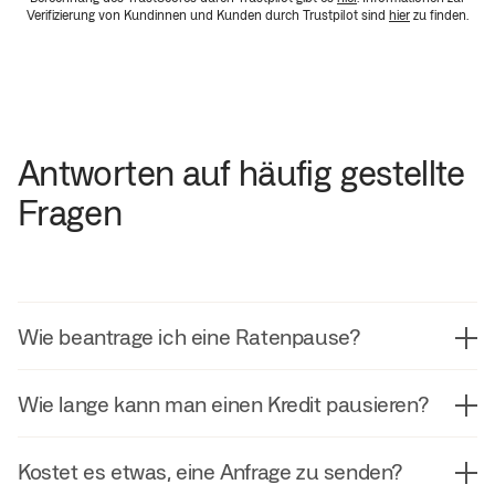
Verifizierung von Kundinnen und Kunden durch Trustpilot sind
hier
zu finden.
Antworten auf häufig gestellte
Fragen
Wie beantrage ich eine Ratenpause?
Informiere dich in deinem Kreditvertrag über die für
Wie lange kann man einen Kredit pausieren?
dich individuell geltenden Bedingungen. Wenn du dir
unsicher bist, sprich vorab mit deiner Bank. Die
Du solltest wissen, dass du grundsätzlich keinen
Ratenpause beantragst du anschließend einfach mit
Kostet es etwas, eine Anfrage zu senden?
rechtlichen Anspruch auf eine Ratenpause hast.
einem Schreiben, das die wichtigsten Angaben, wie