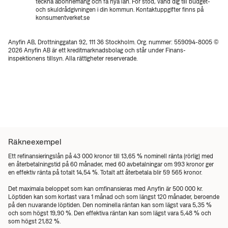
teckna abonnemang och få nya lån. För stöd, vänd dig till budget-
och skuldrådgivningen i din kommun. Kontaktuppgifter finns på
konsumentverket.se
Anyfin AB, Drottninggatan 92, 111 36 Stockholm. Org. nummer: 559094-8005 ©
2026 Anyfin AB är ett kreditmarknadsbolag och står under Finans­
inspektionens tillsyn. Alla rättigheter reserverade.
Räkneexempel
Ett refinansieringslån på 43 000 kronor till 13,65 % nominell ränta (rörlig) med
en återbetalningstid på 60 månader, med 60 avbetalningar om 993 kronor ger
en effektiv ränta på totalt 14,54 %. Totalt att återbetala blir 59 565 kronor.
Det maximala beloppet som kan omfinansieras med Anyfin är 500 000 kr.
Löptiden kan som kortast vara 1 månad och som längst 120 månader, beroende
på den nuvarande löptiden. Den nominella räntan kan som lägst vara 5,35 %
och som högst 19,90 %. Den effektiva räntan kan som lägst vara 5,48 % och
som högst 21,82 %.