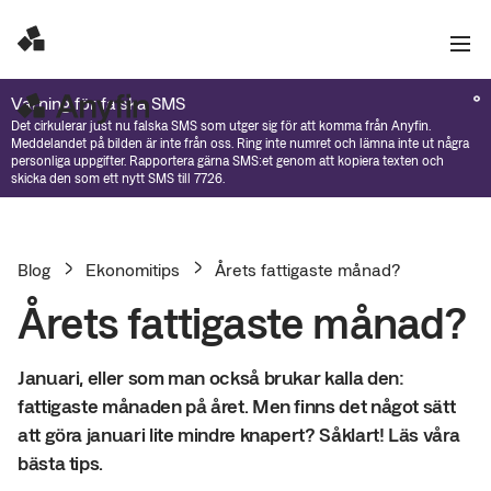
Varning för falska SMS
Det cirkulerar just nu falska SMS som utger sig för att komma från Anyfin.
Meddelandet på bilden är inte från oss. Ring inte numret och lämna inte ut några
personliga uppgifter. Rapportera gärna SMS:et genom att kopiera texten och
skicka den som ett nytt SMS till 7726.
Blog
Ekonomitips
Årets fattigaste månad?
Årets fattigaste månad?
Januari, eller som man också brukar kalla den:
fattigaste månaden på året. Men finns det något sätt
att göra januari lite mindre knapert? Såklart! Läs våra
bästa tips.