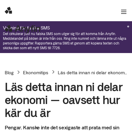
Varning för falska SMS
Det cirkulerar just nu falska SMS som utger sig för att komma från Anyfin.
Meddelandet på bilden är inte från oss. Ring inte numret och lämna inte ut några
personliga uppgifter. Rapportera gärna SMS:et genom att kopiera texten och
skicka den som ett nytt SMS till 7726.
Blog
Ekonomitips
Läs detta innan ni delar ekonomi — oavsett hur kär du är
Läs detta innan ni delar
ekonomi — oavsett hur
kär du är
Pengar. Kanske inte det sexigaste att prata med sin