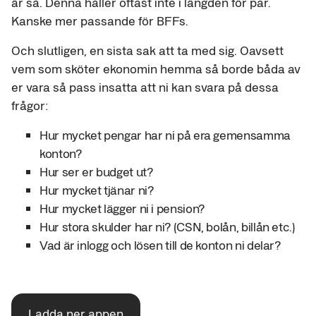
är så. Denna håller oftast inte i längden för par.
Kanske mer passande för BFFs.
Och slutligen, en sista sak att ta med sig. Oavsett
vem som sköter ekonomin hemma så borde båda av
er vara så pass insatta att ni kan svara på dessa
frågor:
Hur mycket pengar har ni på era gemensamma
konton?
Hur ser er budget ut?
Hur mycket tjänar ni?
Hur mycket lägger ni i pension?
Hur stora skulder har ni? (CSN, bolån, billån etc.)
Vad är inlogg och lösen till de konton ni delar?
Ladda ner appen