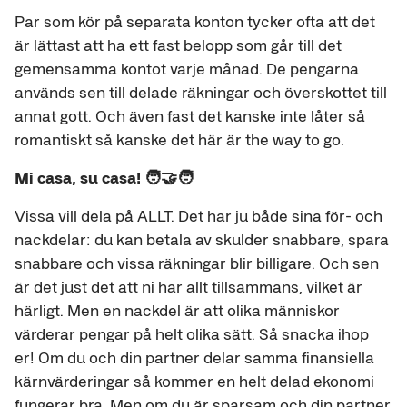
Par som kör på separata konton tycker ofta att det
är lättast att ha ett fast belopp som går till det
gemensamma kontot varje månad. De pengarna
används sen till delade räkningar och överskottet till
annat gott. Och även fast det kanske inte låter så
romantiskt så kanske det här är the way to go.
Mi casa, su casa! 🧑‍🤝‍🧑
Vissa vill dela på ALLT. Det har ju både sina för- och
nackdelar: du kan betala av skulder snabbare, spara
snabbare och vissa räkningar blir billigare. Och sen
är det just det att ni har allt tillsammans, vilket är
härligt. Men en nackdel är att olika människor
värderar pengar på helt olika sätt. Så snacka ihop
er! Om du och din partner delar samma finansiella
kärnvärderingar så kommer en helt delad ekonomi
fungerar bra. Men om du är sparsam och din partner