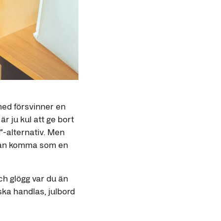
med försvinner en
r ju kul att ge bort
n”-alternativ. Men
an kan komma som en
ch glögg var du än
ska handlas, julbord