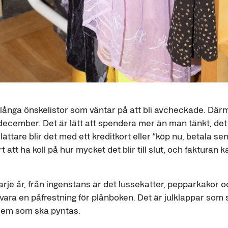
= långa önskelistor som väntar på att bli avcheckade. Där
 december. Det är lätt att spendera mer än man tänkt, det ä
lättare blir det med ett kreditkort eller “köp nu, betala se
rt att ha koll på hur mycket det blir till slut, och faktur
je år, från ingenstans är det lussekatter, pepparkakor o
n vara en påfrestning för plånboken. Det är julklappar som 
hem som ska pyntas.