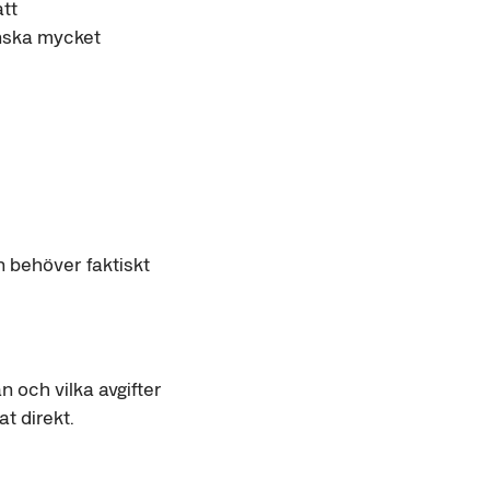
att
nska mycket
n behöver faktiskt
an och vilka avgifter
at direkt.