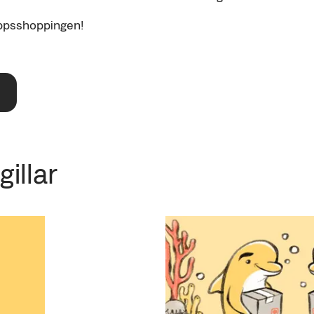
lappsshoppingen!
illar