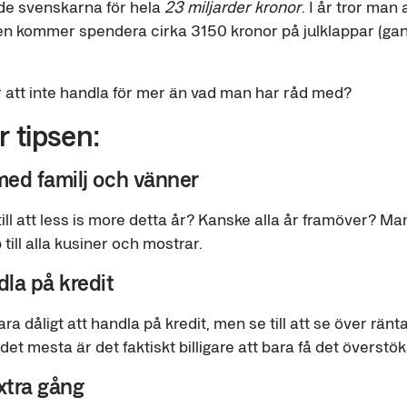
ade svenskarna för hela
23 miljarder kronor
. I år tror man 
n kommer spendera cirka 3150 kronor på julklappar (ga
 att inte handla för mer än vad man har råd med?
 tipsen:
med familj och vänner
ll att less is more detta år? Kanske alla år framöver? Ma
 till alla kusiner och mostrar.
la på kredit
ara dåligt att handla på kredit, men se till att se över ränt
et mesta är det faktiskt billigare att bara få det överstök
xtra gång