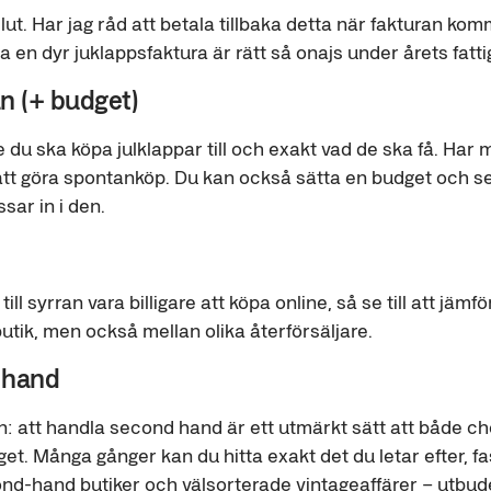
t. Har jag råd att betala tillbaka detta när fakturan komm
 en dyr juklappsfaktura är rätt så onajs under årets fatt
an (+ budget)
e du ska köpa julklappar till och exakt vad de ska få. Ha
 att göra spontanköp. Du kan också sätta en budget och s
sar in i den.
ill syrran vara billigare att köpa online, så se till att jäm
butik, men också mellan olika återförsäljare.
 hand
en: att handla second hand är ett utmärkt sätt att både c
get. Många gånger kan du hitta exakt det du letar efter, fas
ond-hand butiker och välsorterade vintageaffärer – utbud