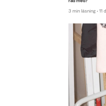
råd med?
3
min läsning
•
11