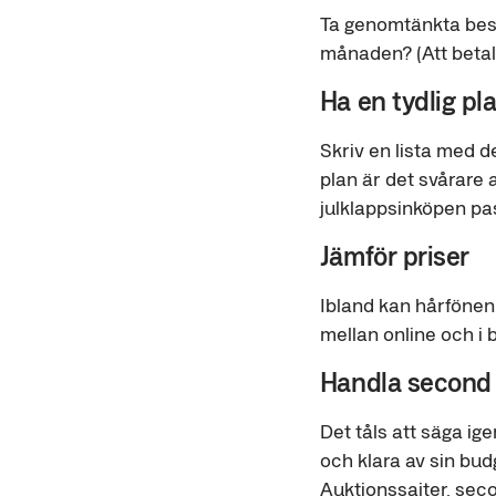
Ta genomtänkta beslu
månaden? (Att betala
Ha en tydlig pl
Skriv en lista med d
plan är det svårare
julklappsinköpen pas
Jämför priser
Ibland kan hårfönen t
mellan online och i 
Handla second
Det tåls att säga ig
och klara av sin bud
Auktionssajter, sec