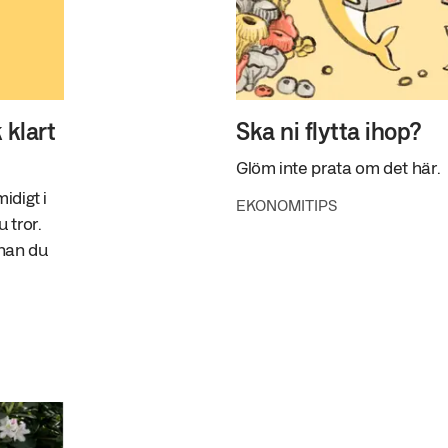
 klart
Ska ni flytta ihop?
Glöm inte prata om det här.
idigt i
EKONOMITIPS
 tror.
nnan du