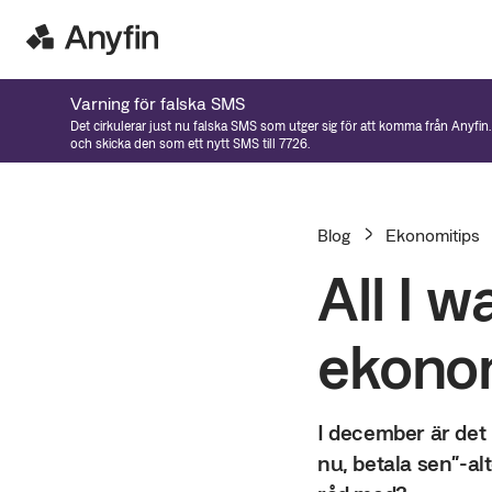
Varning för falska SMS
Det cirkulerar just nu falska SMS som utger sig för att komma från Anyfin
och skicka den som ett nytt SMS till 7726.
Blog
Ekonomitips
All I w
ekono
I december är det 
nu, betala sen”-al