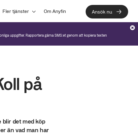
Fler tjänster
Om Anyfin
Ansök nu
sonliga uppgifter. Rapportera gärna SMS:et genom att kopiera texten
Koll på
 blir det med köp
 mer än vad man har