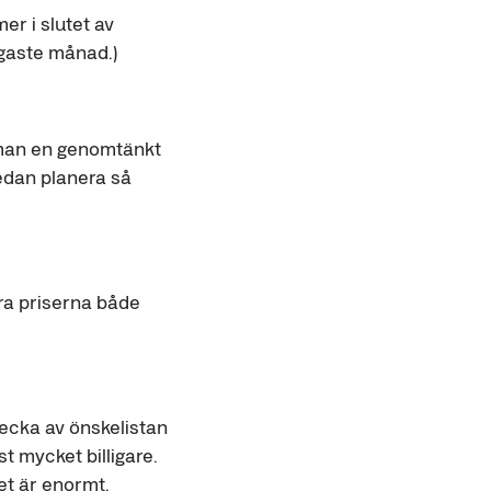
er i slutet av
igaste månad.)
r man en genomtänkt
edan planera så
föra priserna både
hecka av önskelistan
t mycket billigare.
et är enormt.