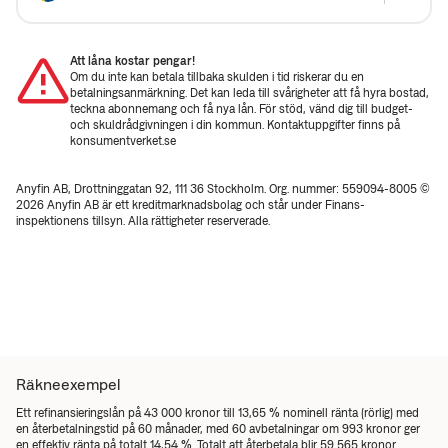
Att låna kostar pengar!
Om du inte kan betala tillbaka skulden i tid riskerar du en
betalningsanmärkning. Det kan leda till svårigheter att få hyra bostad,
teckna abonnemang och få nya lån. För stöd, vänd dig till budget-
och skuldrådgivningen i din kommun. Kontaktuppgifter finns på
konsumentverket.se
Anyfin AB, Drottninggatan 92, 111 36 Stockholm. Org. nummer: 559094-8005 ©
2026 Anyfin AB är ett kreditmarknadsbolag och står under Finans­
inspektionens tillsyn. Alla rättigheter reserverade.
Räkneexempel
Ett refinansieringslån på 43 000 kronor till 13,65 % nominell ränta (rörlig) med
en återbetalningstid på 60 månader, med 60 avbetalningar om 993 kronor ger
en effektiv ränta på totalt 14,54 %. Totalt att återbetala blir 59 565 kronor.