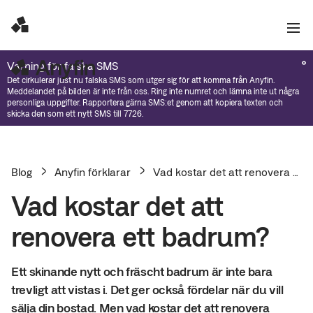
Varning för falska SMS
Det cirkulerar just nu falska SMS som utger sig för att komma från Anyfin.
Meddelandet på bilden är inte från oss. Ring inte numret och lämna inte ut några
personliga uppgifter. Rapportera gärna SMS:et genom att kopiera texten och
skicka den som ett nytt SMS till 7726.
Blog
Anyfin förklarar
Vad kostar det att renovera ett badrum?
Vad kostar det att
renovera ett badrum?
Ett skinande nytt och fräscht badrum är inte bara
trevligt att vistas i. Det ger också fördelar när du vill
sälja din bostad. Men vad kostar det att renovera