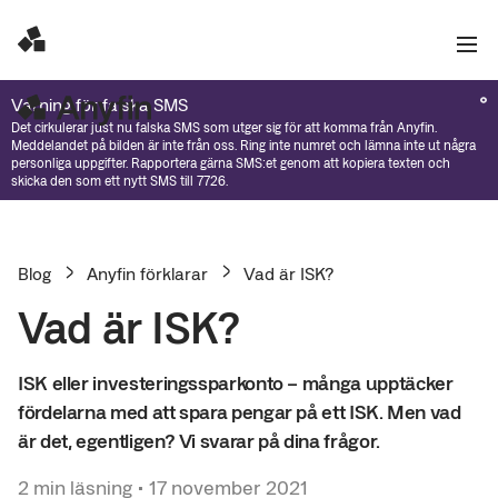
Varning för falska SMS
Det cirkulerar just nu falska SMS som utger sig för att komma från Anyfin.
Meddelandet på bilden är inte från oss. Ring inte numret och lämna inte ut några
personliga uppgifter. Rapportera gärna SMS:et genom att kopiera texten och
skicka den som ett nytt SMS till 7726.
Blog
Anyfin förklarar
Vad är ISK?
Vad är ISK?
ISK eller investeringssparkonto – många upptäcker
fördelarna med att spara pengar på ett ISK. Men vad
är det, egentligen? Vi svarar på dina frågor.
2
min läsning
•
17 november 2021