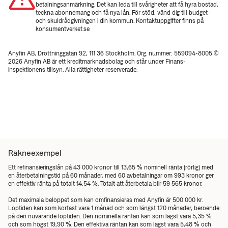
betalningsanmärkning. Det kan leda till svårigheter att få hyra bostad,
teckna abonnemang och få nya lån. För stöd, vänd dig till budget-
och skuldrådgivningen i din kommun. Kontaktuppgifter finns på
konsumentverket.se
Anyfin AB, Drottninggatan 92, 111 36 Stockholm. Org. nummer: 559094-8005 ©
2026 Anyfin AB är ett kreditmarknadsbolag och står under Finans­
inspektionens tillsyn. Alla rättigheter reserverade.
Räkneexempel
Ett refinansieringslån på 43 000 kronor till 13,65 % nominell ränta (rörlig) med
en återbetalningstid på 60 månader, med 60 avbetalningar om 993 kronor ger
en effektiv ränta på totalt 14,54 %. Totalt att återbetala blir 59 565 kronor.
Det maximala beloppet som kan omfinansieras med Anyfin är 500 000 kr.
Löptiden kan som kortast vara 1 månad och som längst 120 månader, beroende
på den nuvarande löptiden. Den nominella räntan kan som lägst vara 5,35 %
och som högst 19,90 %. Den effektiva räntan kan som lägst vara 5,48 % och