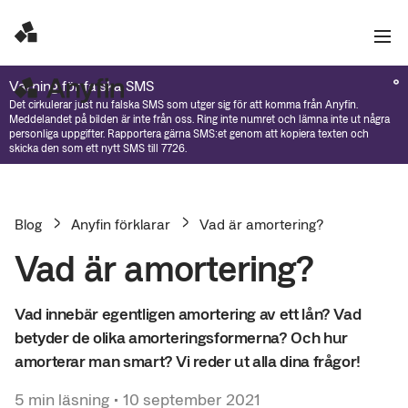
Varning för falska SMS
Det cirkulerar just nu falska SMS som utger sig för att komma från Anyfin.
Meddelandet på bilden är inte från oss. Ring inte numret och lämna inte ut några
personliga uppgifter. Rapportera gärna SMS:et genom att kopiera texten och
skicka den som ett nytt SMS till 7726.
Blog
Anyfin förklarar
Vad är amortering?
Vad är amortering?
Vad innebär egentligen amortering av ett lån? Vad
betyder de olika amorteringsformerna? Och hur
amorterar man smart? Vi reder ut alla dina frågor!
5
min läsning
•
10 september 2021