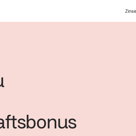
Zins
u
aftsbonus