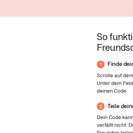
So funkti
Freunds
Finde de
1
Scrolle auf de
Unter dem Feld
deinen Code.
Teile dei
2
Dein Code kann
verfällt nicht. 
Freunden teilen