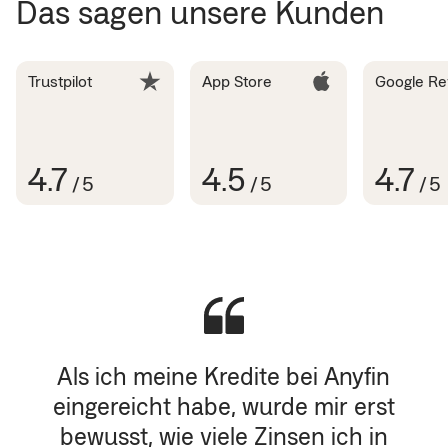
Das sagen unsere Kunden
Trustpilot
App Store
Google Re
4.7
4.5
4.7
/
5
/
5
/
5
Als ich meine Kredite bei Anyfin
eingereicht habe, wurde mir erst
bewusst, wie viele Zinsen ich in