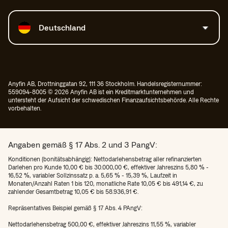
Land auswählen
Deutschland
Anyfin AB, Drottninggatan 92, 111 36 Stockholm. Handelsregisternummer:
559094-8005 © 2026 Anyfin AB ist ein Kreditmarktunternehmen und
untersteht der Aufsicht der schwedischen Finanzaufsichtsbehörde. Alle Rechte
vorbehalten.
Angaben gemäß § 17 Abs. 2 und 3 PangV:
Konditionen (bonitätsabhängig): Nettodarlehensbetrag aller refinanzierten
Darlehen pro Kunde 10,00 € bis 30.000,00 €, effektiver Jahreszins 5,80 % -
16,52 %, variabler Sollzinssatz p. a. 5,65 % - 15,39 %, Laufzeit in
Monaten/Anzahl Raten 1 bis 120, monatliche Rate 10,05 € bis 491,14 €, zu
zahlender Gesamtbetrag 10,05 € bis 58.936,91 €.
Repräsentatives Beispiel gemäß § 17 Abs. 4 PAngV:
Nettodarlehensbetrag 500,00 €, effektiver Jahreszins 11,55 %, variabler