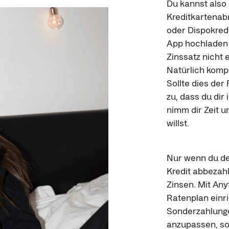
Du kannst also
Kreditkartenab
oder Dispokredi
App hochladen u
Zinssatz nicht 
Natürlich komple
Sollte dies der 
zu, dass du di
nimm dir Zeit 
willst.
Nur wenn du de
Kredit abbezahl
Zinsen. Mit Any
Ratenplan einri
Sonderzahlunge
anzupassen, so