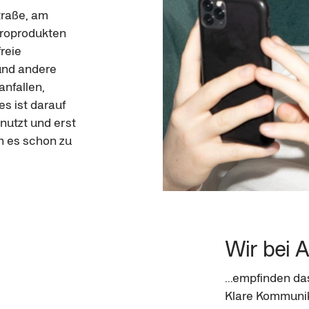
traße, am 
troprodukten 
reie 
und andere 
nfallen, 
s ist darauf 
nutzt und erst 
n es schon zu 
Wir bei An
...empfinden das
Klare Kommunik