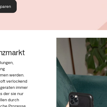
sparen
 
anzmarkt
lungen, 
ng 
mmen werden. 
oft verlockend 
 geraten immer 
s der sie nur 
len durch 
ache Prozesse 