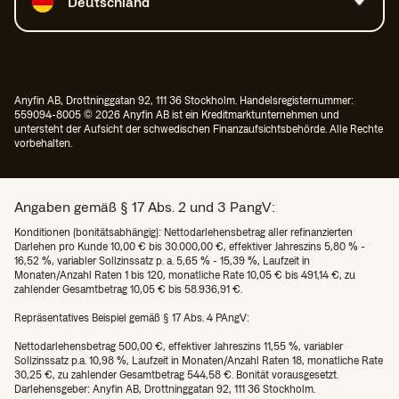
Deutschland
Anyfin AB, Drottninggatan 92, 111 36 Stockholm. Handelsregisternummer:
559094-8005 © 2026 Anyfin AB ist ein Kreditmarktunternehmen und
untersteht der Aufsicht der schwedischen Finanzaufsichtsbehörde. Alle Rechte
vorbehalten.
Angaben gemäß § 17 Abs. 2 und 3 PangV:
Konditionen (bonitätsabhängig): Nettodarlehensbetrag aller refinanzierten
Darlehen pro Kunde 10,00 € bis 30.000,00 €, effektiver Jahreszins 5,80 % -
16,52 %, variabler Sollzinssatz p. a. 5,65 % - 15,39 %, Laufzeit in
Monaten/Anzahl Raten 1 bis 120, monatliche Rate 10,05 € bis 491,14 €, zu
zahlender Gesamtbetrag 10,05 € bis 58.936,91 €.
Repräsentatives Beispiel gemäß § 17 Abs. 4 PAngV:
Nettodarlehensbetrag 500,00 €, effektiver Jahreszins 11,55 %, variabler
Sollzinssatz p.a. 10,98 %, Laufzeit in Monaten/Anzahl Raten 18, monatliche Rate
30,25 €, zu zahlender Gesamtbetrag 544,58 €. Bonität vorausgesetzt.
Darlehensgeber: Anyfin AB, Drottninggatan 92, 111 36 Stockholm.