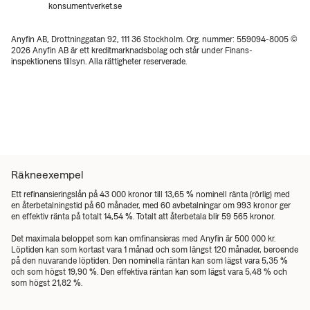
konsumentverket.se
Anyfin AB, Drottninggatan 92, 111 36 Stockholm. Org. nummer: 559094-8005 ©
2026 Anyfin AB är ett kreditmarknadsbolag och står under Finans­
inspektionens tillsyn. Alla rättigheter reserverade.
Räkneexempel
Ett refinansieringslån på 43 000 kronor till 13,65 % nominell ränta (rörlig) med
en återbetalningstid på 60 månader, med 60 avbetalningar om 993 kronor ger
en effektiv ränta på totalt 14,54 %. Totalt att återbetala blir 59 565 kronor.
Det maximala beloppet som kan omfinansieras med Anyfin är 500 000 kr.
Löptiden kan som kortast vara 1 månad och som längst 120 månader, beroende
på den nuvarande löptiden. Den nominella räntan kan som lägst vara 5,35 %
och som högst 19,90 %. Den effektiva räntan kan som lägst vara 5,48 % och
som högst 21,82 %.