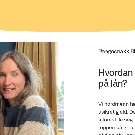
Pengesnakk B
Hvordan 
på lån?
Vi nordmenn har
usikret gjeld. D
å forestille s
toppen på gjeld
på tide at vi se