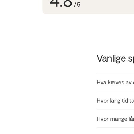
/
5
Vanlige 
Hva kreves av 
Kravene for å 
Hvor lang tid 
Være mins
Vanligvis vil 
Hvor mange lån
Folkeregis
ganger kan det
Ingen akt
det vanlig at d
Gjennom Anyfin