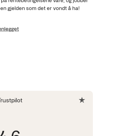
en gjelden som det er vondt å ha!
nnlegget
Trustpilot
4.6