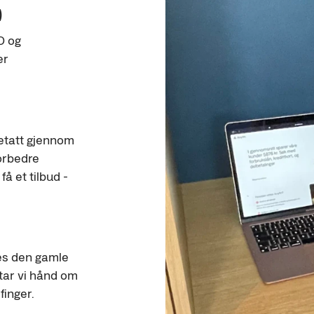
)
D og
er
oretatt gjennom
forbedre
 få et tilbud -
les den gamle
 tar vi hånd om
finger.