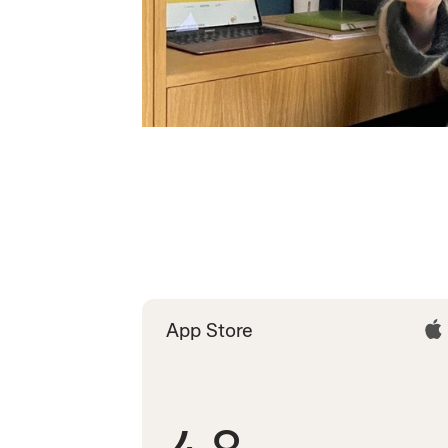
App Store
4.8