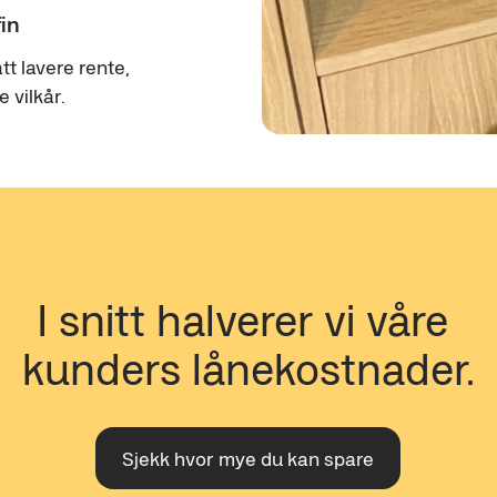
fin
tt lavere rente,
 vilkår.
I snitt halverer vi våre 
kunders lånekostnader.
Sjekk hvor mye du kan spare