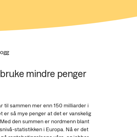
logg
bruke mindre penger 
 til sammen mer enn 150 milliarder i 
et er så mye penger at det er vanskelig 
eg. Med den summen er nordmenn blant 
snivå-statistikken i Europa. Nå er det 
r på rentebetingelsene våre, og jobber 