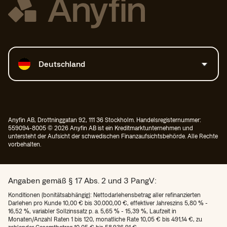
Land auswählen
Deutschland
Anyfin AB, Drottninggatan 92, 111 36 Stockholm. Handelsregisternummer:
559094-8005 © 2026 Anyfin AB ist ein Kreditmarktunternehmen und
untersteht der Aufsicht der schwedischen Finanzaufsichtsbehörde. Alle Rechte
vorbehalten.
Angaben gemäß § 17 Abs. 2 und 3 PangV:
Konditionen (bonitätsabhängig): Nettodarlehensbetrag aller refinanzierten
Darlehen pro Kunde 10,00 € bis 30.000,00 €, effektiver Jahreszins 5,80 % -
16,52 %, variabler Sollzinssatz p. a. 5,65 % - 15,39 %, Laufzeit in
Monaten/Anzahl Raten 1 bis 120, monatliche Rate 10,05 € bis 491,14 €, zu