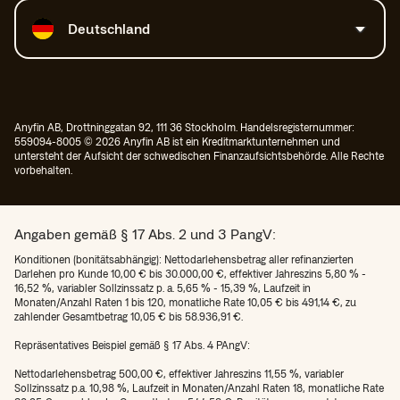
Land auswählen
Deutschland
Anyfin AB, Drottninggatan 92, 111 36 Stockholm. Handelsregisternummer:
559094-8005 © 2026 Anyfin AB ist ein Kreditmarktunternehmen und
untersteht der Aufsicht der schwedischen Finanzaufsichtsbehörde. Alle Rechte
vorbehalten.
Angaben gemäß § 17 Abs. 2 und 3 PangV:
Konditionen (bonitätsabhängig): Nettodarlehensbetrag aller refinanzierten
Darlehen pro Kunde 10,00 € bis 30.000,00 €, effektiver Jahreszins 5,80 % -
16,52 %, variabler Sollzinssatz p. a. 5,65 % - 15,39 %, Laufzeit in
Monaten/Anzahl Raten 1 bis 120, monatliche Rate 10,05 € bis 491,14 €, zu
zahlender Gesamtbetrag 10,05 € bis 58.936,91 €.
Repräsentatives Beispiel gemäß § 17 Abs. 4 PAngV:
Nettodarlehensbetrag 500,00 €, effektiver Jahreszins 11,55 %, variabler
Sollzinssatz p.a. 10,98 %, Laufzeit in Monaten/Anzahl Raten 18, monatliche Rate