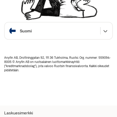
Valitse maa
Suomi
Anyfin AB, Drottninggatan 92, 111 36 Tukholma, Ruotsi. Org. nummer: 559094-
8005 © Anyfin AB on ruotsalainen luottomarkkinayhtiö
(“kreditmarknadsbolag”), jota valvoo Ruotsin finanssivalvonta. Kaikki oikeudet
pidätetään.
Laskuesimerkki