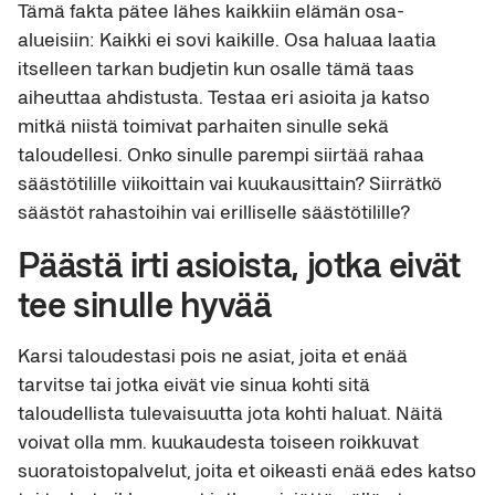
Tämä fakta pätee lähes kaikkiin elämän osa-
alueisiin: Kaikki ei sovi kaikille. Osa haluaa laatia
itselleen tarkan budjetin kun osalle tämä taas
aiheuttaa ahdistusta. Testaa eri asioita ja katso
mitkä niistä toimivat parhaiten sinulle sekä
taloudellesi. Onko sinulle parempi siirtää rahaa
säästötilille viikoittain vai kuukausittain? Siirrätkö
säästöt rahastoihin vai erilliselle säästötilille?
Päästä irti asioista, jotka eivät
tee sinulle hyvää
Karsi taloudestasi pois ne asiat, joita et enää
tarvitse tai jotka eivät vie sinua kohti sitä
taloudellista tulevaisuutta jota kohti haluat. Näitä
voivat olla mm. kuukaudesta toiseen roikkuvat
suoratoistopalvelut, joita et oikeasti enää edes katso