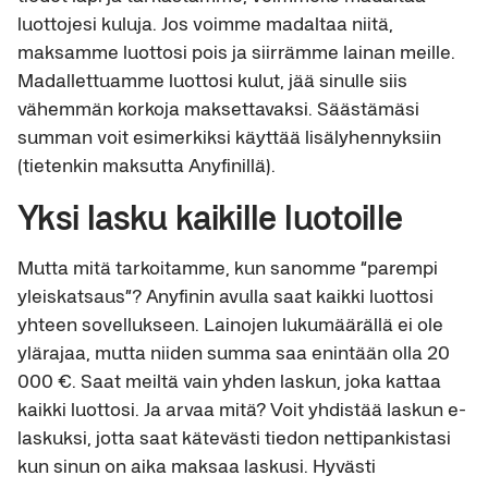
luottojesi kuluja. Jos voimme madaltaa niitä,
maksamme luottosi pois ja siirrämme lainan meille.
Madallettuamme luottosi kulut, jää sinulle siis
vähemmän korkoja maksettavaksi. Säästämäsi
summan voit esimerkiksi käyttää lisälyhennyksiin
(tietenkin maksutta Anyfinillä).
Yksi lasku kaikille luotoille
Mutta mitä tarkoitamme, kun sanomme “parempi
yleiskatsaus”? Anyfinin avulla saat kaikki luottosi
yhteen sovellukseen. Lainojen lukumäärällä ei ole
ylärajaa, mutta niiden summa saa enintään olla 20
000 €. Saat meiltä vain yhden laskun, joka kattaa
kaikki luottosi. Ja arvaa mitä? Voit yhdistää laskun e-
laskuksi, jotta saat kätevästi tiedon nettipankistasi
kun sinun on aika maksaa laskusi. Hyvästi