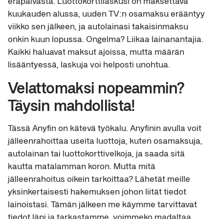
eräpäivästä. Luottokorttilaskusi on maksettava
kuukauden alussa, uuden TV:n osamaksu erääntyy
viikko sen jälkeen, ja autolainasi takaisinmaksu
onkin kuun lopussa. Ongelma? Liikaa lainanantajia.
Kaikki haluavat maksut ajoissa, mutta määrän
lisääntyessä, laskuja voi helposti unohtua.
Velattomaksi nopeammin?
Täysin mahdollista!
Tässä Anyfin on kätevä työkalu. Anyfinin avulla voit
jälleenrahoittaa useita luottoja, kuten osamaksuja,
autolainan tai luottokorttivelkoja, ja saada sitä
kautta matalamman koron. Mutta mitä
jälleenrahoitus oikein tarkoittaa? Lähetät meille
yksinkertaisesti hakemuksen johon liität tiedot
lainoistasi. Tämän jälkeen me käymme tarvittavat
tiedot läpi ja tarkastamme, voimmeko madaltaa