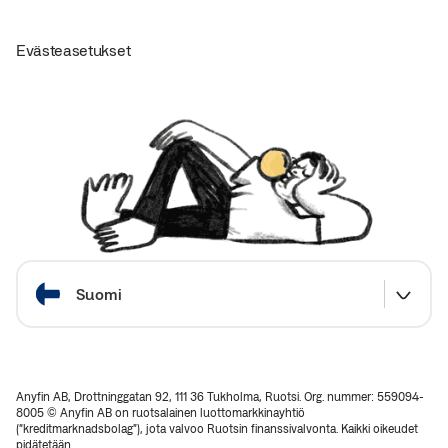
Evästeasetukset
Valitse maa
Suomi
Anyfin AB, Drottninggatan 92, 111 36 Tukholma, Ruotsi. Org. nummer: 559094-
8005 © Anyfin AB on ruotsalainen luottomarkkinayhtiö
(“kreditmarknadsbolag”), jota valvoo Ruotsin finanssivalvonta. Kaikki oikeudet
pidätetään.