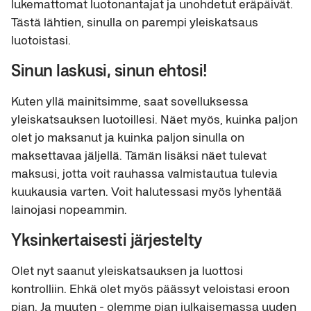
lukemattomat luotonantajat ja unohdetut eräpäivät.
Tästä lähtien, sinulla on parempi yleiskatsaus
luotoistasi.
Sinun laskusi, sinun ehtosi!
Kuten yllä mainitsimme, saat sovelluksessa
yleiskatsauksen luotoillesi. Näet myös, kuinka paljon
olet jo maksanut ja kuinka paljon sinulla on
maksettavaa jäljellä. Tämän lisäksi näet tulevat
maksusi, jotta voit rauhassa valmistautua tulevia
kuukausia varten. Voit halutessasi myös lyhentää
lainojasi nopeammin.
Yksinkertaisesti järjestelty
Olet nyt saanut yleiskatsauksen ja luottosi
kontrolliin. Ehkä olet myös päässyt veloistasi eroon
pian. Ja muuten - olemme pian julkaisemassa uuden