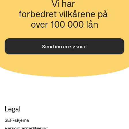
Vi har 
Folkeregistrert i Norge
forbedret vilkårene på 
Ingen aktive betalingsanmerkninger eller aktiv
gjeld hos namsmannen
over 100 000 lån
Inntekt fra arbeid, pensjon, eller sykepenger
ingen aktiv inkasso
(Eksempler på inntekt vi ikke godkjenner er studielån,
Send inn en søknad
sosialstønad, og aktivitetsstøtte)
Legal
SEF-skjema
Personvernerklæring