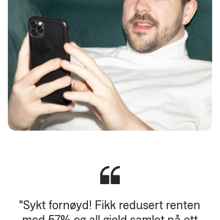
"Sykt fornøyd! Fikk redusert renten
med 57% og all gjeld samlet på ett