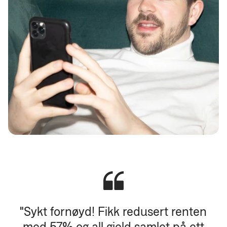
"Sykt fornøyd! Fikk redusert renten
med 57% og all gjeld samlet på ett