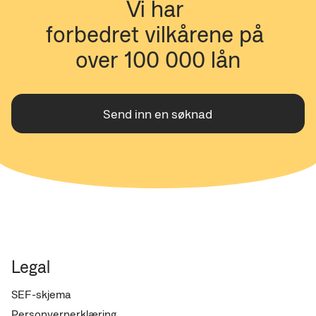
Vi har 
Folkeregistrert i Norge
forbedret vilkårene på 
Ingen aktive betalingsanmerkninger eller aktiv
gjeld hos namsmannen
over 100 000 lån
Inntekt fra arbeid, pensjon, eller sykepenger
ingen aktiv inkasso
(Eksempler på inntekt vi ikke godkjenner er studielån,
Send inn en søknad
sosialstønad, og aktivitetsstøtte)
Legal
SEF-skjema
Personvernerklæring