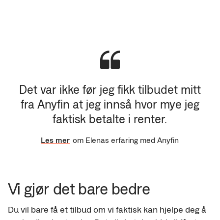
Nei, søknaden din er helt uforpliktende - du har opp
(Eksempler på inntekt vi ikke godkjenner er studielån,
Hvis vi kan hjelpe deg å redusere kostnadene dine -
til 7 dager til å akseptere tilbudet ditt etter at du har
sosialstønad, og aktivitetsstøtte)
og bare da - vil du bli presentert med et tilbud.
mottatt tilbudet. Ta den tiden du trenger til å tenke og
vurdere tilbudet, og still gjerne spørsmål til vårt
kundesenter om du har det!
Det var ikke før jeg fikk tilbudet mitt
fra Anyfin at jeg innså hvor mye jeg
faktisk betalte i renter.
Les mer
om Elenas erfaring med Anyfin
Vi gjør det bare bedre
Du vil bare få et tilbud om vi faktisk kan hjelpe deg å 