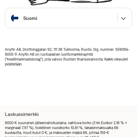
Valitse maa
Suomi
Anyfin AB, Drottninggatan 92, 111 36 Tukholma, Ruotsi. Org. nummer: 559094-
8005 © Anyfin AB on ruotsalainen luottomarkkinayhtiö
(“kreditmarknadsbolag”), jota valvoo Ruotsin finanssivalvonta. Kaikki oikeudet
pidätetään.
Laskuesimerkki
8000 € suuruinen jälleenrahoituslaina, vaihtuva korko (3 kk Euribor 2,16 % +
marginaali 7,97 %), todellinen vuosikorko 10,61 %, takaisinmaksuaika 66
kuukautta, muut kulut 0 €, ja maksuerien määrä 66, johtaa 159 €