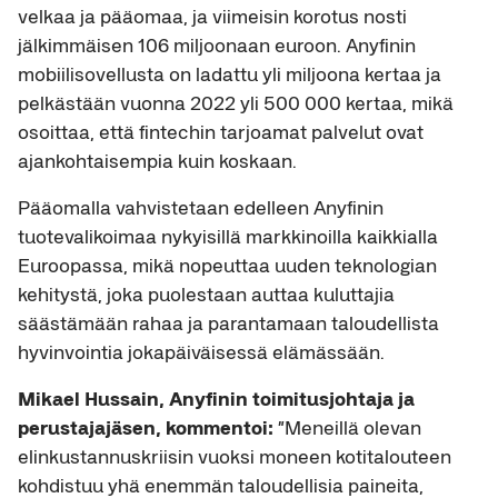
velkaa ja pääomaa, ja viimeisin korotus nosti
jälkimmäisen 106 miljoonaan euroon. Anyfinin
mobiilisovellusta on ladattu yli miljoona kertaa ja
pelkästään vuonna 2022 yli 500 000 kertaa, mikä
osoittaa, että fintechin tarjoamat palvelut ovat
ajankohtaisempia kuin koskaan.
Pääomalla vahvistetaan edelleen Anyfinin
tuotevalikoimaa nykyisillä markkinoilla kaikkialla
Euroopassa, mikä nopeuttaa uuden teknologian
kehitystä, joka puolestaan auttaa kuluttajia
säästämään rahaa ja parantamaan taloudellista
hyvinvointia jokapäiväisessä elämässään.
Mikael Hussain, Anyfinin toimitusjohtaja ja
perustajajäsen, kommentoi:
”Meneillä olevan
elinkustannuskriisin vuoksi moneen kotitalouteen
kohdistuu yhä enemmän taloudellisia paineita,