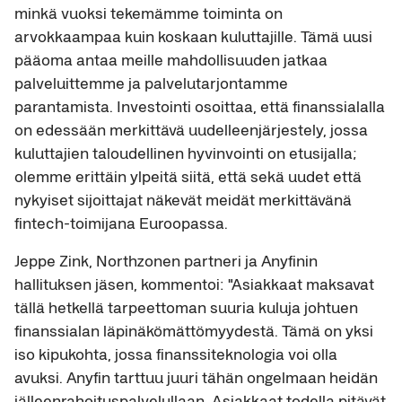
minkä vuoksi tekemämme toiminta on
arvokkaampaa kuin koskaan kuluttajille. Tämä uusi
pääoma antaa meille mahdollisuuden jatkaa
palveluittemme ja palvelutarjontamme
parantamista. Investointi osoittaa, että finanssialalla
on edessään merkittävä uudelleenjärjestely, jossa
kuluttajien taloudellinen hyvinvointi on etusijalla;
olemme erittäin ylpeitä siitä, että sekä uudet että
nykyiset sijoittajat näkevät meidät merkittävänä
fintech-toimijana Euroopassa.
Jeppe Zink, Northzonen partneri ja Anyfinin
hallituksen jäsen, kommentoi: "Asiakkaat maksavat
tällä hetkellä tarpeettoman suuria kuluja johtuen
finanssialan läpinäkömättömyydestä. Tämä on yksi
iso kipukohta, jossa finanssiteknologia voi olla
avuksi. Anyfin tarttuu juuri tähän ongelmaan heidän
jälleenrahoituspalvelullaan. Asiakkaat todella pitävät