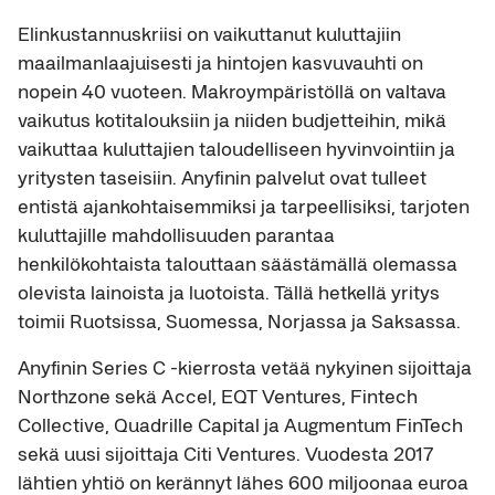
Elinkustannuskriisi on vaikuttanut kuluttajiin
maailmanlaajuisesti ja hintojen kasvuvauhti on
nopein 40 vuoteen. Makroympäristöllä on valtava
vaikutus kotitalouksiin ja niiden budjetteihin, mikä
vaikuttaa kuluttajien taloudelliseen hyvinvointiin ja
yritysten taseisiin. Anyfinin palvelut ovat tulleet
entistä ajankohtaisemmiksi ja tarpeellisiksi, tarjoten
kuluttajille mahdollisuuden parantaa
henkilökohtaista talouttaan säästämällä olemassa
olevista lainoista ja luotoista. Tällä hetkellä yritys
toimii Ruotsissa, Suomessa, Norjassa ja Saksassa.
Anyfinin Series C -kierrosta vetää nykyinen sijoittaja
Northzone sekä Accel, EQT Ventures, Fintech
Collective, Quadrille Capital ja Augmentum FinTech
sekä uusi sijoittaja Citi Ventures. Vuodesta 2017
lähtien yhtiö on kerännyt lähes 600 miljoonaa euroa