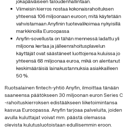
jokapäiväiseen taloudenhallintaan.
Viimeisin kierros nostaa kokonaisrahoituksen
yhteensä 106 miljoonaan euroon, mitä käytetään
vahvistamaan Anyfinin tuotevalikoimaa nykyisillä
markkinoilla Euroopassa
Anyfin-sovellusta on tähän mennessä ladattu yli
miljoona kertaa ja jälleenrahoitusplavelun
käyttäjät ovat säästäneet luottojensa kuluissa jo
yhteensä 68 miljoonaa euroa, mikä on alentanut
keskimääräisiä lainakustannuksia asiakkailleen
50 %.
Ruotsalainen fintech-yhtiö Anyfin, ilmoittaa tänään
saaneensa päätökseen 30 miljoonan euron Series C
-rahoituskierroksen edistääkseen liiketoimintansa
kasvua Euroopassa. Anyfin tarjoaa palveluita, joiden
avulla kuluttajat voivat mm. päästä olemassa
olevista kulutusluotoistaan edullisemmin eroon.