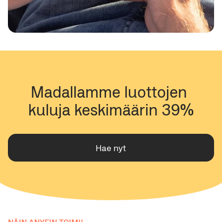
Madallamme luottojen 
kuluja keskimäärin 39%
Hae nyt
NÄIN ANYFIN TOIMII