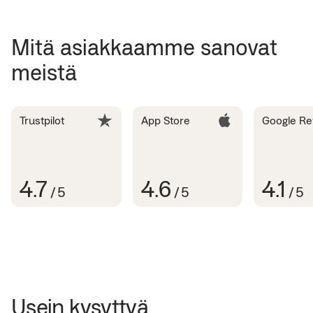
Mitä asiakkaamme sanovat
meistä
Trustpilot
App Store
Google Re
4.7
4.6
4.1
/
5
/
5
/
5
Usein kysyttyä