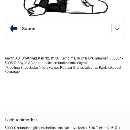
Valitse maa
Suomi
Anyfin AB, Drottninggatan 92, 111 36 Tukholma, Ruotsi. Org. nummer: 559094-
8005 © Anyfin AB on ruotsalainen luottomarkkinayhtiö
(“kreditmarknadsbolag”), jota valvoo Ruotsin finanssivalvonta. Kaikki oikeudet
pidätetään.
Laskuesimerkki
8000 € suuruinen jälleenrahoituslaina, vaihtuva korko (3 kk Euribor 2,16 % +