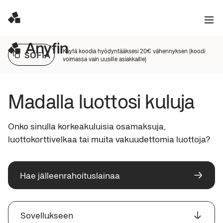
Käytä koodia hyödyntääksesi 20€ vähennyksen (koodi
SOFIA
voimassa vain uusille asiakkaille)
Madalla luottosi kuluja
Onko sinulla korkeakuluisia osamaksuja, 
luottokorttivelkaa tai muita vakuudettomia luottoja?
Hae jälleenrahoituslainaa
Sovellukseen