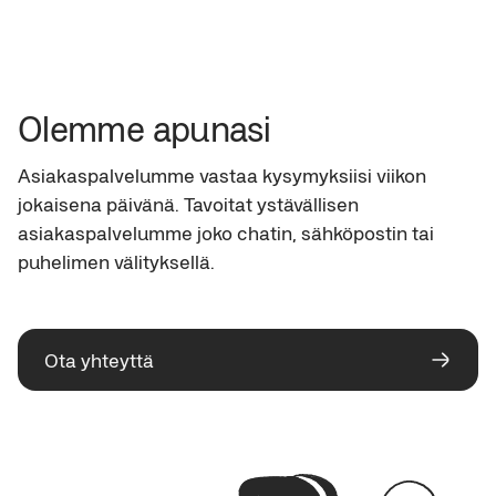
kerran kuukaudessa sovelluksessa ja sähköpostitse.
Tarkistamme aina luottotiedot hakemuksen
jälleenrahoittamasi luotot. Kuukausilasku meiltä
yhteydessä. Valitettavasti emme voi jälleenrahoittaa
lähetetään kunkin kuukauden puolivälissä.
luottojasi, mikäli sinulla ilmenee maksuhäiriömerkintä
luottotietojen tarkistuksen yhteydessä. Kun
maksuhäiriömerkintä poistuu tiedoistasi, voit
Olemme apunasi
ehdottomasti tehdä uuden hakemuksen ja
arvioimme mahdollisuuden jälleenrahoitukseen
Asiakaspalvelumme vastaa kysymyksiisi viikon 
uudelleen.
jokaisena päivänä. Tavoitat ystävällisen 
asiakaspalvelumme joko chatin, sähköpostin tai 
puhelimen välityksellä.
Ota yhteyttä