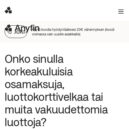
Käytä koodia hyödyntääksesi 20€ vähennyksen (koodi
JOKI
voimassa vain uusille asiakkaille)
Onko sinulla 
korkeakuluisia 
osamaksuja, 
luottokorttivelkaa tai 
muita vakuudettomia 
luottoja?