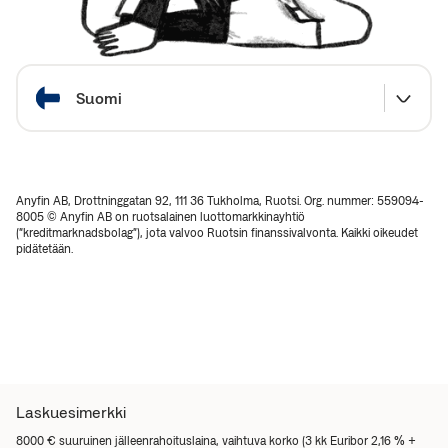
Valitse maa
Suomi
Anyfin AB, Drottninggatan 92, 111 36 Tukholma, Ruotsi. Org. nummer: 559094-
8005 © Anyfin AB on ruotsalainen luottomarkkinayhtiö
(“kreditmarknadsbolag”), jota valvoo Ruotsin finanssivalvonta. Kaikki oikeudet
pidätetään.
Laskuesimerkki
8000 € suuruinen jälleenrahoituslaina, vaihtuva korko (3 kk Euribor 2,16 % +