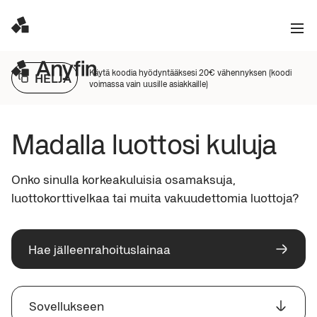
Käytä koodia hyödyntääksesi 20€ vähennyksen (koodi
HELJA
voimassa vain uusille asiakkaille)
Madalla luottosi kuluja
Onko sinulla korkeakuluisia osamaksuja, 
luottokorttivelkaa tai muita vakuudettomia luottoja?
Hae jälleenrahoituslainaa
Sovellukseen