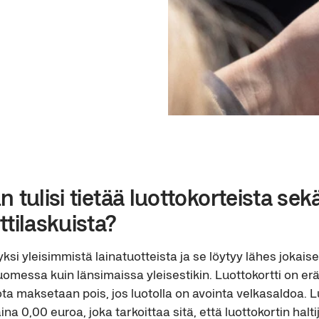
n tulisi tietää luottokorteista sek
ttilaskuista?
yksi yleisimmistä lainatuotteista ja se löytyy lähes jokaise
uomessa kuin länsimaissa yleisestikin. Luottokortti on er
jota maksetaan pois, jos luotolla on avointa velkasaldoa. L
na 0,00 euroa, joka tarkoittaa sitä, että luottokortin haltij