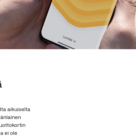
ä
lta aikuiselta
äänlainen
uottokortin
a ei ole