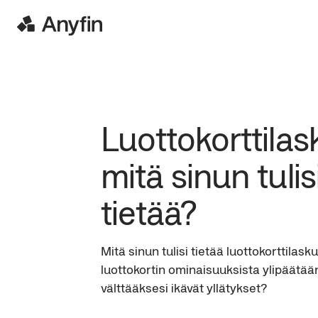
Luottokorttilas
mitä sinun tulisi
tietää?
Mitä sinun tulisi tietää luottokorttilasku
luottokortin ominaisuuksista ylipäätää
välttääksesi ikävät yllätykset?