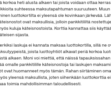
ä korkoa heti alusta alkaen tai joista voidaan ottaa kerra
lkkioita suhteessa maksutapahtuman suuruuteen. Muu
nen luottokortilta ei yleensä ole kovinkaan järkevää. Läh
käteisnostot ovat maksullisia, jolloin pankkitililtä nostettu
yös kuluja käteisnostoista. Korttia kannattaa siis käyttä
teisen sijasta.
iksi laskuja ei kannata maksaa luottokortilla, sillä ne o
ksutyypeistä, joista luottoyhtiöt alkavat periä korkoa l
stä alkaen. Moni voi miettiä, että näissä tapauksissahan
tää omalle pankkitilille käteisnostoja tai laskujen maksami
iöt ovat huomanneet myös tämän. Rahan siirtäminen omalle
 myös yleensä maksullista, joten siihenkään luottokorttia e
uaa toimia mahdollisimman taloudellisesti.