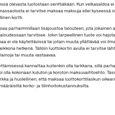
össä olevasta luotostaan senttiäkään. Kun velkasaldoa e
emassaolosta ei tarvitse maksaa maksuja ellei kyseessä o
inen kortti.
joaa parhaimmillaan lisäjoustoa talouteen, jota jokainen ai
aloudessaan tarvitsee. Jokin tarpeellinen tuote voi hajota 
haa ei ole käytettävissä tai jotain muuta yllättävää voi ilm
heikkona hetkenä. Tällöin luottokortin avulla ei tarvitse läh
 lainoja tai muuta vastaavaa.
yttämisessä kannattaa kuitenkin olla tarkkana, sillä parh
oi olla kokonaan kuluton ja koroton maksuvaihtoehto. Täs
arkka ja huolellinen, että maksaa luottokorttilaskun oikea
määräisiltä korko- ja tilinhoitokustannuksilta.