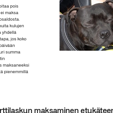
oitaa pois 
 ei maksa 
osaldosta. 
uita kulujen 
a yhdellä 
tapa, jos koko 
äpäivään 
uuri summa 
in 
is maksaneeksi 
tä pienemmillä 
rttilaskun maksaminen etukätee