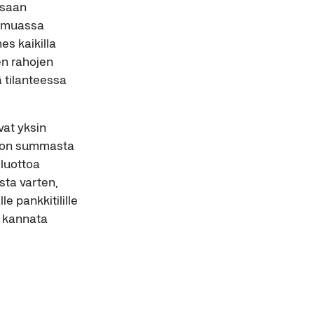
ssaan
n muassa
es kaikilla
jen rahojen
ä tilanteessa
vat yksin
uoton summasta
 luottoa
sta varten,
 pankkitilille
i kannata