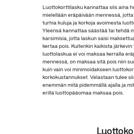
Luottokorttilasku kannattaa siis aina h
mielellään eräpäivään mennessä, jotta
turhia kuluja ja korkoja avoimesta luott
Yleensä kannattaa säästää tai tehdä m
karsimisia, jotta laskun saisi maksettu
kertaa pois. Kuitenkin kaikista järkevin 
luottolaskua ei voi maksaa kerralla er
mennessä, on maksaa sitä pois niin s
kuin vain voi minimoidakseen luottokort
korkokustannukset. Velastaan tulee si
enemmän mitä pidemmällä ajalla ja mi
erillä luottopääomaa maksaa pois.
Luottoko