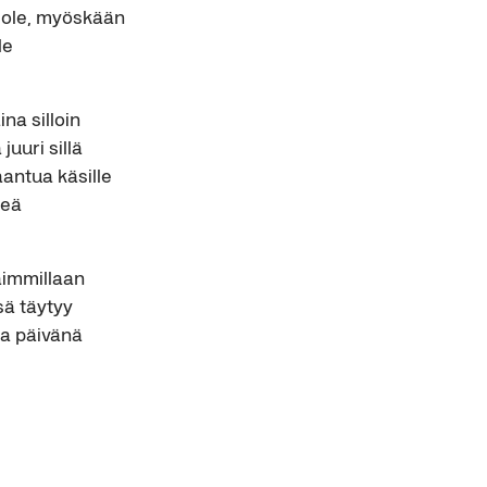
i ole, myöskään
le
na silloin
juuri sillä
aantua käsille
teä
aimmillaan
sä täytyy
na päivänä