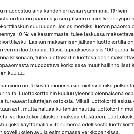
ku muodostuu aina kahden eri asian summana. Tärkein
kusta on luoton pääoma ja sen jälkeen minimilyhennyspros
okorttilaskun suuruuden. Jos esimerkiksi luoton pääoma 
yhennys 10 %: velkasummasta, tulee laskussa maksettava
okorttilasku. Laskun maksamisen jälkeen luottokortilla on 
 verran luottorajaa. Tässä tapauksessa siis 100 euroa. Mi
nnä kokonaan, tulee luottokortin luottosaldoon maksett
opääomasta muodostuva korko sekä muut hallinnolliset kul
en kuuluu.
ksaminen on järkevää monessakin mielessä eikä pelkäst
nnalta. Luottokortteihin kuuluu yleensä olennaisena o
ka turvaavat kuluttajan ostoksia. Mikäli luottokorttilaskua
kuun asti, mutta haluaa kuitenkin nauttia luottokortin mui
sta, voi luottokorttilaskun maksaa etukäteen. Luottola
tuu joko käyttämällä viitenumeroa edellisestä luottokortti
n sovelluksien avulla esim omassa verkkopankissa.