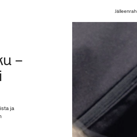
Jälleenrah
ku – 
 
ista ja 
n 