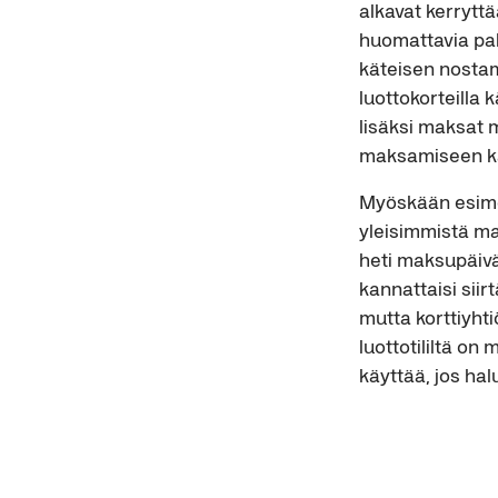
alkavat kerryttä
huomattavia pa
käteisen nostami
luottokorteilla 
lisäksi maksat m
maksamiseen kä
Myöskään esimerk
yleisimmistä ma
heti maksupäivä
kannattaisi siir
mutta korttiyht
luottotililtä on
käyttää, jos hal