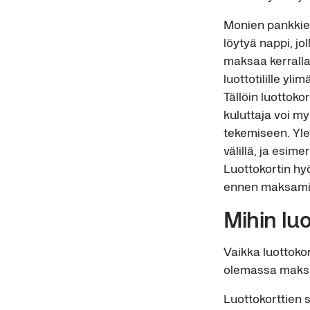
Monien pankkien 
löytyä nappi, jo
maksaa kerralla.
luottotilille yli
Tällöin luottoko
kuluttaja voi m
tekemiseen. Yle
välillä, ja esi
Luottokortin hyö
ennen maksami
Mihin luo
Vaikka luottoko
olemassa maksuja
Luottokorttien s