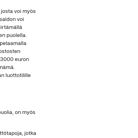
 josta voi myös
asaldon voi
iirtämällä
en puolella.
n pelaamalla
 ostosten
– 3000 euron
 nämä.
luottotilille
puolia, on myös
ttötapoja, jotka