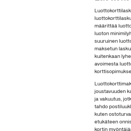
Luottokorttilas
luottokorttilas
määrittää luott
luoton minimil
suuruinen luott
maksetun laskun
kuitenkaan lyhe
avoimesta luott
korttisopimukse
Luottokorttima
joustavuuden ka
ja vakuutus, jot
tahdo postiluuk
kuten ostoturva
etukäteen onnis
kortin myöntäjä