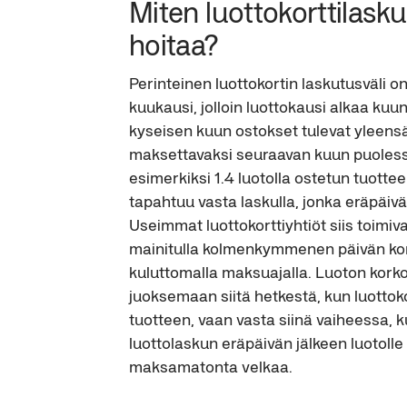
Miten luottokorttilasku 
hoitaa?
Perinteinen luottokortin laskutusväli o
kuukausi, jolloin luottokausi alkaa kuun
kyseisen kuun ostokset tulevat yleensä
maksettavaksi seuraavan kuun puolessa
esimerkiksi 1.4 luotolla ostetun tuott
tapahtuu vasta laskulla, jonka eräpäivä
Useimmat luottokorttiyhtiöt siis toimiva
mainitulla kolmenkymmenen päivän kor
kuluttomalla maksuajalla. Luoton korko 
juoksemaan siitä hetkestä, kun luottoko
tuotteen, vaan vasta siinä vaiheessa, k
luottolaskun eräpäivän jälkeen luotolle
maksamatonta velkaa.