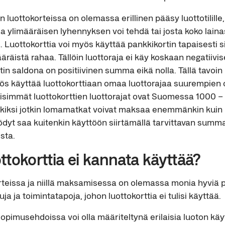
luottokorteissa on olemassa erillinen pääsy luottotilille,
lla ylimääräisen lyhennyksen voi tehdä tai josta koko lain
 Luottokorttia voi myös käyttää pankkikortin tapaisesti s
määräistä rahaa. Tällöin luottoraja ei käy koskaan negatiivis
rtin saldona on positiivinen summa eikä nolla. Tällä tavoi
yös käyttää luottokorttiaan omaa luottorajaa suurempien
isimmät luottokorttien luottorajat ovat Suomessa 1000 
merkiksi jotkin lomamatkat voivat maksaa enemmänkin kuin
dyt saa kuitenkin käyttöön siirtämällä tarvittavan summan 
sta.
ttokorttia ei kannata käyttää?
rteissa ja niillä maksamisessa on olemassa monia hyviä 
 ja toimintatapoja, johon luottokorttia ei tulisi käyttää.
opimusehdoissa voi olla määriteltynä erilaisia luoton käy