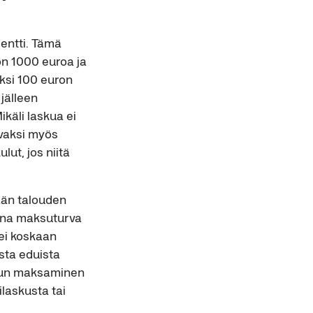
entti. Tämä
on 1000 euroa ja
ksi 100 euron
jälleen
käli laskua ei
avaksi myös
ut, jos niitä
ään talouden
sana maksuturva
 ei koskaan
sta eduista
skun maksaminen
laskusta tai