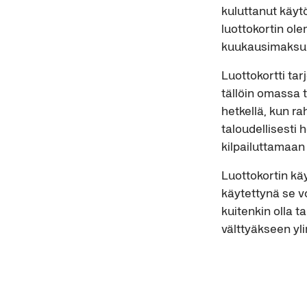
kuluttanut käyt
luottokortin ol
kuukausimaksull
Luottokortti tar
tällöin omassa t
hetkellä, kun ra
taloudellisesti 
kilpailuttamaan
Luottokortin kä
käytettynä se v
kuitenkin olla t
välttyäkseen yli