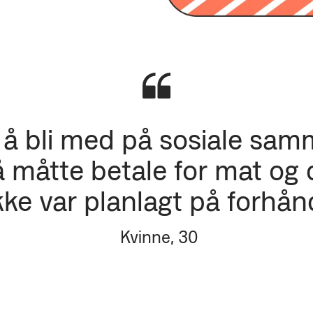
r å bli med på sosiale sa
r å måtte betale for mat og
kke var planlagt på forhån
Kvinne, 30