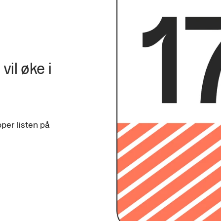
vil øke i 
 
pper listen på 