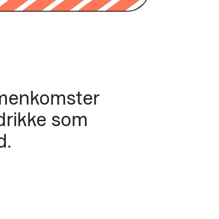
mmenkomster
 drikke som
d.