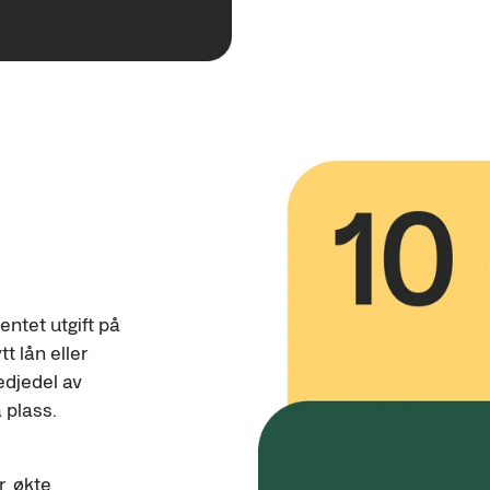
ntet utgift på 
t lån eller 
edjedel av 
 plass.
, økte 