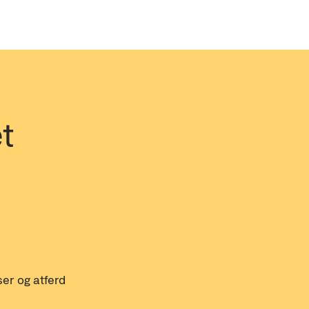
t 
er og atferd 