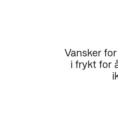
Vansker fo
i frykt fo
i