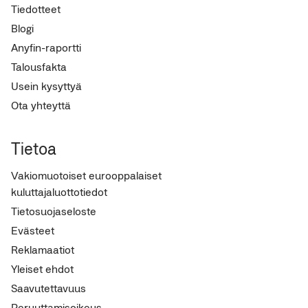
Tiedotteet
Blogi
Anyfin-raportti
Talousfakta
Usein kysyttyä
Ota yhteyttä
Tietoa
Vakiomuotoiset eurooppalaiset
kuluttajaluottotiedot
Tietosuojaseloste
Evästeet
Reklamaatiot
Yleiset ehdot
Saavutettavuus
Peruuttamisoikeus