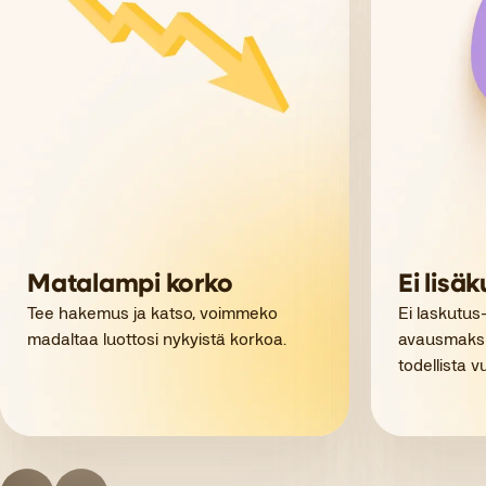
Matalampi korko
Ei lisäk
Tee hakemus ja katso, voimmeko
Ei laskutus-,
madaltaa luottosi nykyistä korkoa.
avausmaksuj
todellista v