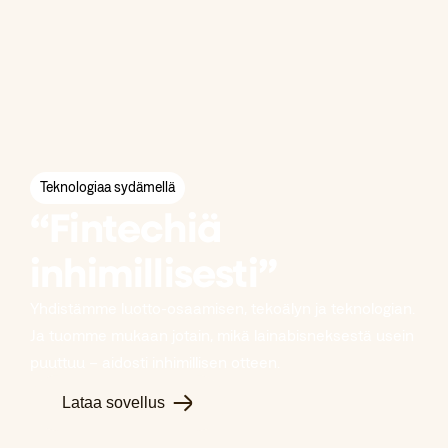
Teknologiaa sydämellä
“Fintechiä
inhimillisesti”
Yhdistämme luotto-osaamisen, tekoälyn ja teknologian.
Ja tuomme mukaan jotain, mikä lainabisneksestä usein
puuttuu – aidosti inhimillisen otteen.
Lataa sovellus