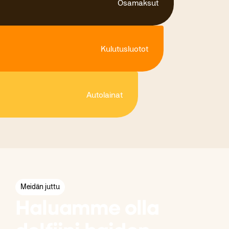
Osamaksut
Kulutusluotot
Autolainat
Meidän juttu
Haluamme olla