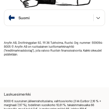
Valitse maa
Suomi
Anyfin AB, Drottninggatan 92, 111 36 Tukholma, Ruotsi. Org. nummer: 559094-
8005 © Anyfin AB on ruotsalainen luottomarkkinayhtiö
(“kreditmarknadsbolag”), jota valvoo Ruotsin finanssivalvonta. Kaikki oikeudet
pidätetään.
Laskuesimerkki
8000 € suuruinen jälleenrahoituslaina, vaihtuva korko (3 kk Euribor 2,16 % +
marginaali 7,97 %), todellinen vuosikorko 10,61 %, takaisinmaksuaika 66
kuukautta, muut kulut 0 €, ja maksuerien määrä 66, johtaa 159 €