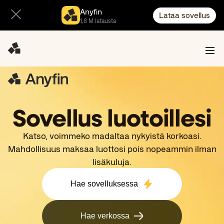
Anyfin
Lataa sovellus
1,8 M latausta
Sovellus luotoillesi
Katso, voimmeko madaltaa nykyistä korkoasi.
Mahdollisuus maksaa luottosi pois nopeammin ilman
lisäkuluja.
Hae sovelluksessa
Hae verkossa