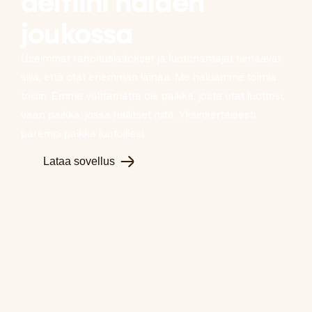
delfiini haiden
joukossa
Useimmat rahoituslaitokset ja luotonantajat tienaavat
sillä, että otat enemmän lainaa. Me haluamme toimia
toisin. Emme välttämättä ole paikka, josta otat luottosi,
vaan paikka, jossa hallitset niitä. Yksinkertaisesti
parempi paikka luotoillesi.
Lataa sovellus