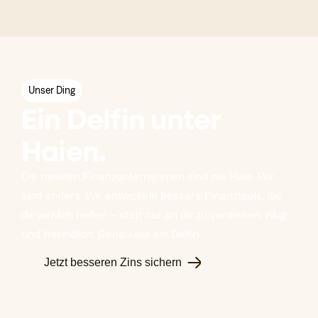
Unser Ding
Ein Delfin unter
Haien.
Die meisten Finanzunternehmen sind wie Haie. Wir
sind anders. Wir entwickeln bessere Finanztools, die
dir wirklich helfen – statt nur an dir zu verdienen. Klug
und freundlich. Genau wie ein Delfin.
Jetzt besseren Zins sichern