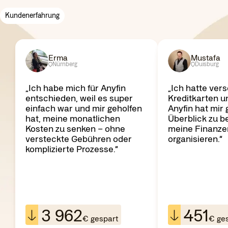
Kundenerfahrung
Erma
Mustafa
Nürnberg
Duisburg
„Ich habe mich für Anyfin
„Ich hatte ver
entschieden, weil es super
Kreditkarten u
einfach war und mir geholfen
Anyfin hat mir 
hat, meine monatlichen
Überblick zu b
Kosten zu senken – ohne
meine Finanze
versteckte Gebühren oder
organisieren.“
komplizierte Prozesse.“
3 962
451
€ gespart
€ ge