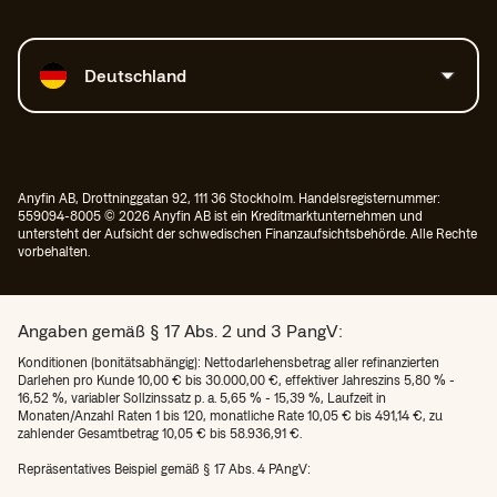
Land auswählen
Deutschland
Anyfin AB, Drottninggatan 92, 111 36 Stockholm. Handelsregisternummer:
559094-8005 © 2026 Anyfin AB ist ein Kreditmarktunternehmen und
untersteht der Aufsicht der schwedischen Finanzaufsichtsbehörde. Alle Rechte
vorbehalten.
Angaben gemäß § 17 Abs. 2 und 3 PangV:
Konditionen (bonitätsabhängig): Nettodarlehensbetrag aller refinanzierten
Darlehen pro Kunde 10,00 € bis 30.000,00 €, effektiver Jahreszins 5,80 % -
16,52 %, variabler Sollzinssatz p. a. 5,65 % - 15,39 %, Laufzeit in
Monaten/Anzahl Raten 1 bis 120, monatliche Rate 10,05 € bis 491,14 €, zu
zahlender Gesamtbetrag 10,05 € bis 58.936,91 €.
Repräsentatives Beispiel gemäß § 17 Abs. 4 PAngV: